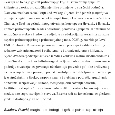
ukazuju na to da je geštalt psihoterapija koju Biserka primjenjuje, za
klijente iz uzorka, prouzročila mjerljive promjene u sva četiri područja.
Naravno, rezultati se razlikuju kod svakog klijenta, kod jednih je mjerljiva
promjena registrirana samo u nekim aspektima, a kod nekih u svima četirima.
Članica je Društva geštalt i integrativnih psihoterapeuta Hrvatske i Hrvatske
komore psihoterapeuta. Radi s odraslima, parovima i grupama. Kontinuirano
se stručno usavršava i redovito sudjeluje na edukacijama vezanima uz razne
aspekte psihoterapijskog i psihosocijalnog rada. 2025. g. završila je Level 1
EMDR tehnike. Posvećena je kontinuiranom praćenju kvalitete vlastitog
rada, povezivanju znanosti i psihoterapije i promicanju prava klijenata.
Njeno dvadesetgodišnje iskustvo u radu s velikim i malim, međunarodnim i
domaćim vladinim i nevladinim organizacijama i obrazovnim ustanovama u
području stvaranja i zagovaranja učinkovitije provedbe politike društvenog
uključivanja Roma i pružanju podrške maloljetnim roditeljima oblikovalo ju
je u stručnjakinju širokog raspona znanja i vještina u području upravljanja
odnosima, razrješavanju sukoba, medijaciji, obrazovanju odraslih,
facilitiranju skupina čiji su članovi vrlo različitih razina obrazovanja i često
međusobno suprotstavljenih stavova. Biserka radi na hrvatskom i engleskom
jeziku i dostupna je za on-line rad.
Sunčana Rokvić,
magistra psihologije i geštalt psihoterapeutkinja