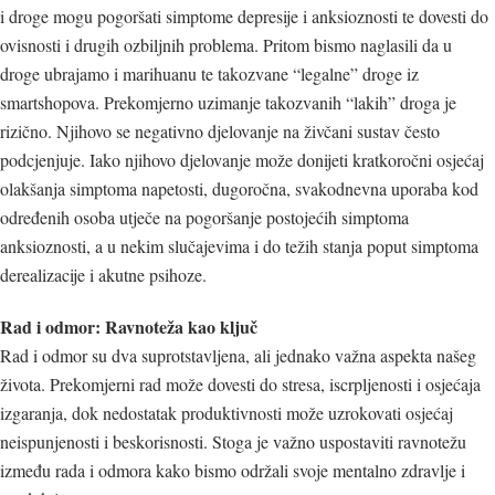
i droge mogu pogoršati simptome depresije i anksioznosti te dovesti do
ovisnosti i drugih ozbiljnih problema. Pritom bismo naglasili da u
droge ubrajamo i marihuanu te takozvane “legalne” droge iz
smartshopova. Prekomjerno uzimanje takozvanih “lakih” droga je
rizično. Njihovo se negativno djelovanje na živčani sustav često
podcjenjuje. Iako njihovo djelovanje može donijeti kratkoročni osjećaj
olakšanja simptoma napetosti, dugoročna, svakodnevna uporaba kod
određenih osoba utječe na pogoršanje postojećih simptoma
anksioznosti, a u nekim slučajevima i do težih stanja poput simptoma
derealizacije i akutne psihoze.
Rad i odmor: Ravnoteža kao ključ
Rad i odmor su dva suprotstavljena, ali jednako važna aspekta našeg
života. Prekomjerni rad može dovesti do stresa, iscrpljenosti i osjećaja
izgaranja, dok nedostatak produktivnosti može uzrokovati osjećaj
neispunjenosti i beskorisnosti. Stoga je važno uspostaviti ravnotežu
između rada i odmora kako bismo održali svoje mentalno zdravlje i