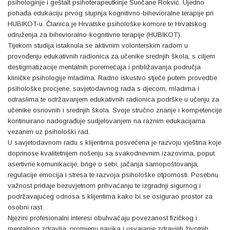
psihologinje i geštalt psihoterapeutkinje Sunčane Rokvić. Ujedno
pohađa edukaciju prvog stupnja kognitivno-bihevioralne terapije pri
HUBIKOT-u. Članica je Hrvatske psihološke komore te Hrvatskog
udruženja za bihevioralno-kognitivne terapije (HUBIKOT).
Tijekom studija istaknula se aktivnim volonterskim radom u
provođenju edukativnih radionica za učenike srednjih škola, s ciljem
destigmatizacije mentalnih poremećaja i približavanja područja
kliničke psihologije mladima. Radno iskustvo stječe putem provedbe
psihološke procjene, savjetodavnog rada s djecom, mladima i
odraslima te održavanjem edukativnih radionica podrške u učenju za
učenike osnovnih i srednjih škola. Svoje stručno znanje i kompetencije
kontinuirano nadograđuje sudjelovanjem na raznim edukacijama
vezanim uz psihološki rad.
U savjetodavnom radu s klijentima posvećena je razvoju vještina koje
doprinose kvalitetnijem nošenju sa svakodnevnim izazovima, poput
asertivne komunikacije, brige o sebi, jačanja samopoštovanja,
regulacije emocija i stresa te razvoja psihološke otpornosti. Posebnu
važnost pridaje bezuvjetnom prihvaćanju te izgradnji sigurnog i
podržavajućeg odnosa s klijentima kako bi se osigurao prostor za
osobni rast.
Njezini profesionalni interesi obuhvaćaju povezanost fizičkog i
mentalnog zdravlja, promjenu navika i usvajanje zdravijih životnih