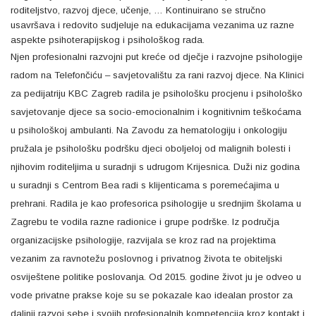
roditeljstvo, razvoj djece, učenje, … Kontinuirano se stručno
usavršava i redovito sudjeluje na edukacijama vezanima uz razne
aspekte psihoterapijskog i psihološkog rada.
Njen profesionalni razvojni put kreće od dječje i razvojne psihologije
radom na Telefončiću – savjetovalištu za rani razvoj djece. Na Klinici
za pedijatriju KBC Zagreb radila je psihološku procjenu i psihološko
savjetovanje djece sa socio-emocionalnim i kognitivnim teškoćama
u psihološkoj ambulanti. Na Zavodu za hematologiju i onkologiju
pružala je psihološku podršku djeci oboljeloj od malignih bolesti i
njihovim roditeljima u suradnji s udrugom Krijesnica. Duži niz godina
u suradnji s Centrom Bea radi s klijenticama s poremećajima u
prehrani. Radila je kao profesorica psihologije u srednjim školama u
Zagrebu te vodila razne radionice i grupe podrške. Iz područja
organizacijske psihologije, razvijala se kroz rad na projektima
vezanim za ravnotežu poslovnog i privatnog života te obiteljski
osviještene politike poslovanja. Od 2015. godine život ju je odveo u
vode privatne prakse koje su se pokazale kao idealan prostor za
daljnji razvoj sebe i svojih profesionalnih kompetencija kroz kontakt i