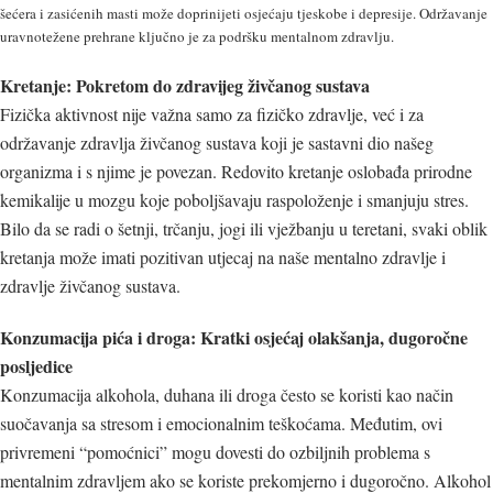
šećera i zasićenih masti može doprinijeti osjećaju tjeskobe i depresije. Održavanje
uravnotežene prehrane ključno je za podršku mentalnom zdravlju.
Kretanje: Pokretom do zdravijeg živčanog sustava
Fizička aktivnost nije važna samo za fizičko zdravlje, već i za
održavanje zdravlja živčanog sustava koji je sastavni dio našeg
organizma i s njime je povezan. Redovito kretanje oslobađa prirodne
kemikalije u mozgu koje poboljšavaju raspoloženje i smanjuju stres.
Bilo da se radi o šetnji, trčanju, jogi ili vježbanju u teretani, svaki oblik
kretanja može imati pozitivan utjecaj na naše mentalno zdravlje i
zdravlje živčanog sustava.
Konzumacija pića i droga: Kratki osjećaj olakšanja, dugoročne
posljedice
Konzumacija alkohola, duhana ili droga često se koristi kao način
suočavanja sa stresom i emocionalnim teškoćama. Međutim, ovi
privremeni “pomoćnici” mogu dovesti do ozbiljnih problema s
mentalnim zdravljem ako se koriste prekomjerno i dugoročno. Alkohol