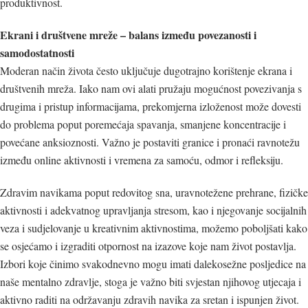
produktivnost.
Ekrani i društvene mreže – balans između povezanosti i
samodostatnosti
Moderan način života često uključuje dugotrajno korištenje ekrana i
društvenih mreža. Iako nam ovi alati pružaju mogućnost povezivanja s
drugima i pristup informacijama, prekomjerna izloženost može dovesti
do problema poput poremećaja spavanja, smanjene koncentracije i
povećane anksioznosti. Važno je postaviti granice i pronaći ravnotežu
između online aktivnosti i vremena za samoću, odmor i refleksiju.
Zdravim navikama poput redovitog sna, uravnotežene prehrane, fizičke
aktivnosti i adekvatnog upravljanja stresom, kao i njegovanje socijalnih
veza i sudjelovanje u kreativnim aktivnostima, možemo poboljšati kako
se osjećamo i izgraditi otpornost na izazove koje nam život postavlja.
Izbori koje činimo svakodnevno mogu imati dalekosežne posljedice na
naše mentalno zdravlje, stoga je važno biti svjestan njihovog utjecaja i
aktivno raditi na održavanju zdravih navika za sretan i ispunjen život.