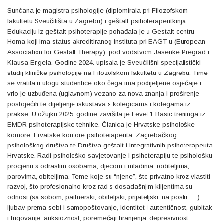
Sunčana je magistra psihologije (diplomirala pri Filozofskom
fakultetu Sveučilišta u Zagrebu) i geštalt psihoterapeutkinja.
Edukaciju iz geštalt psihoterapije pohađala je u Gestalt centru
Homa koji ima status akreditiranog instituta pri EAGT-u (European
Association for Gestalt Therapy), pod vodstvom Jasenke Pregrad i
Klausa Engela. Godine 2024. upisala je Sveučilišni specijalistički
studij kliničke psihologije na Filozofskom fakultetu u Zagrebu. Time
se vratila u ulogu studentice oko čega ima podijeljene osjećaje i
vrlo je uzbuđena (uglavnom) vezano za nova znanja i proširenje
postojećih te dijeljenje iskustava s kolegicama i kolegama iz
prakse. U ožujku 2025. godine završila je Level 1 Basic treninga iz
EMDR psihoterapijske tehnike. Članica je Hrvatske psihološke
komore, Hrvatske komore psihoterapeuta, Zagrebačkog
psihološkog društva te Društva geštalt i integrativnih psihoterapeuta
Hrvatske. Radi psihološko savjetovanje i psihoterapiju te psihološku
procjenu s odraslim osobama, djecom i mladima, roditeljima,
parovima, obiteljima. Teme koje su “njene”, što privatno kroz vlastiti
razvoj, što profesionalno kroz rad s dosadašnjim klijentima su
odnosi (sa sobom, partnerski, obiteljski, prijateljski, na poslu, …)
ljubav prema sebi i samopoštovanje, identitet i autentičnost, gubitak
i tugovanje, anksioznost, poremećaji hranjenja, depresivnost,