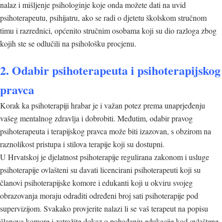
nalaz i mišljenje psihologinje koje onda možete dati na uvid
psihoterapeutu, psihijatru, ako se radi o djetetu školskom stručnom
timu i razrednici, općenito stručnim osobama koji su dio razloga zbog
kojih ste se odlučili na psihološku procjenu.
2. Odabir psihoterapeuta i psihoterapijskog
pravca
Korak ka psihoterapiji hrabar je i važan potez prema unaprjeđenju
vašeg mentalnog zdravlja i dobrobiti. Međutim, odabir pravog
psihoterapeuta i terapijskog pravca može biti izazovan, s obzirom na
raznolikost pristupa i stilova terapije koji su dostupni.
U Hrvatskoj je djelatnost psihoterapije regulirana zakonom i usluge
psihoterapije ovlašteni su davati licencirani psihoterapeuti koji su
članovi psihoterapijske komore i edukanti koji u okviru svojeg
obrazovanja moraju odraditi određeni broj sati psihoterapije pod
supervizijom. Svakako provjerite nalazi li se vaš terapeut na popisu
članova komore i zatražite dokaz o pohađanju edukacije kod ovlaštene