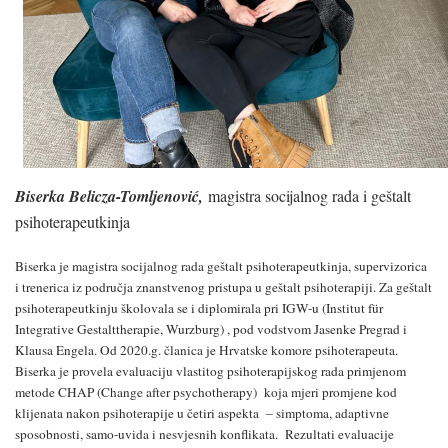
Biserka Belicza-Tomljenović,
magistra socijalnog rada i geštalt
psihoterapeutkinja
Biserka je magistra socijalnog rada geštalt psihoterapeutkinja, supervizorica
i trenerica iz područja znanstvenog pristupa u geštalt psihoterapiji. Za geštalt
psihoterapeutkinju školovala se i diplomirala pri IGW-u (Institut für
Integrative Gestalttherapie, Wurzburg) , pod vodstvom Jasenke Pregrad i
Klausa Engela. Od 2020.g. članica je Hrvatske komore psihoterapeuta.
Biserka je provela evaluaciju vlastitog psihoterapijskog rada primjenom
metode CHAP (Change after psychotherapy) koja mjeri promjene kod
klijenata nakon psihoterapije u četiri aspekta – simptoma, adaptivne
sposobnosti, samo-uvida i nesvjesnih konflikata. Rezultati evaluacije