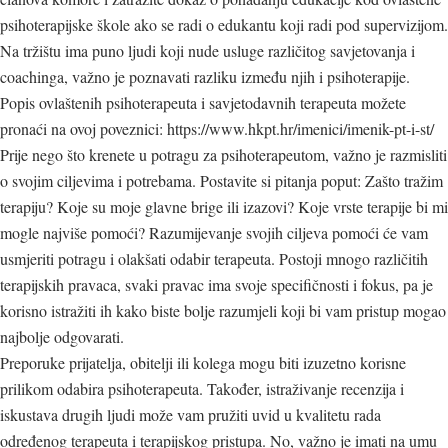
psihoterapijske škole ako se radi o edukantu koji radi pod supervizijom.
Na tržištu ima puno ljudi koji nude usluge različitog savjetovanja i
coachinga, važno je poznavati razliku između njih i psihoterapije.
Popis ovlaštenih psihoterapeuta i savjetodavnih terapeuta možete
pronaći na ovoj poveznici:
https://www.hkpt.hr/imenici/imenik-pt-i-st/
Prije nego što krenete u potragu za psihoterapeutom, važno je razmisliti
o svojim ciljevima i potrebama. Postavite si pitanja poput: Zašto tražim
terapiju? Koje su moje glavne brige ili izazovi? Koje vrste terapije bi mi
mogle najviše pomoći? Razumijevanje svojih ciljeva pomoći će vam
usmjeriti potragu i olakšati odabir terapeuta. Postoji mnogo različitih
terapijskih pravaca, svaki pravac ima svoje specifičnosti i fokus, pa je
korisno istražiti ih kako biste bolje razumjeli koji bi vam pristup mogao
najbolje odgovarati.
Preporuke prijatelja, obitelji ili kolega mogu biti izuzetno korisne
prilikom odabira psihoterapeuta. Također, istraživanje recenzija i
iskustava drugih ljudi može vam pružiti uvid u kvalitetu rada
određenog terapeuta i terapijskog pristupa. No, važno je imati na umu