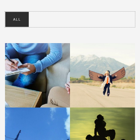
ALL
Psihološka procjena djece i
Psihoterapija i individualna
odraslih
podrška