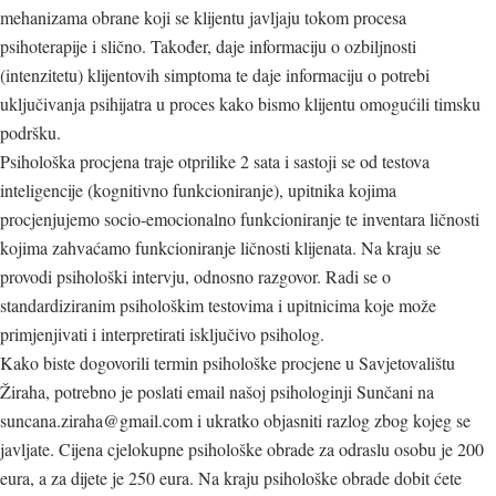
mehanizama obrane koji se klijentu javljaju tokom procesa
psihoterapije i slično. Također, daje informaciju o ozbiljnosti
(intenzitetu) klijentovih simptoma te daje informaciju o potrebi
uključivanja psihijatra u proces kako bismo klijentu omogućili timsku
podršku.
Psihološka procjena traje otprilike 2 sata i sastoji se od testova
inteligencije (kognitivno funkcioniranje), upitnika kojima
procjenjujemo socio-emocionalno funkcioniranje te inventara ličnosti
kojima zahvaćamo funkcioniranje ličnosti klijenata. Na kraju se
provodi psihološki intervju, odnosno razgovor. Radi se o
standardiziranim psihološkim testovima i upitnicima koje može
primjenjivati i interpretirati isključivo psiholog.
Kako biste dogovorili termin psihološke procjene u Savjetovalištu
Žiraha, potrebno je poslati email našoj psihologinji Sunčani na
suncana.ziraha@gmail.com
i ukratko objasniti razlog zbog kojeg se
javljate. Cijena cjelokupne psihološke obrade za odraslu osobu je 200
eura, a za dijete je 250 eura. Na kraju psihološke obrade dobit ćete