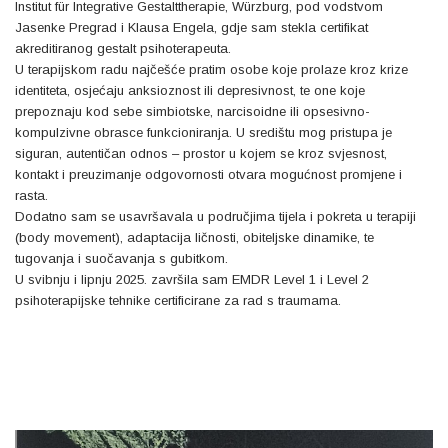
Institut für Integrative Gestalttherapie, Würzburg, pod vodstvom
Jasenke Pregrad i Klausa Engela, gdje sam stekla certifikat
akreditiranog gestalt psihoterapeuta.
U terapijskom radu najčešće pratim osobe koje prolaze kroz krize
identiteta, osjećaju anksioznost ili depresivnost, te one koje
prepoznaju kod sebe simbiotske, narcisoidne ili opsesivno-
kompulzivne obrasce funkcioniranja. U središtu mog pristupa je
siguran, autentičan odnos – prostor u kojem se kroz svjesnost,
kontakt i preuzimanje odgovornosti otvara mogućnost promjene i
rasta.
Dodatno sam se usavršavala u područjima tijela i pokreta u terapiji
(body movement), adaptacija ličnosti, obiteljske dinamike, te
tugovanja i suočavanja s gubitkom.
U svibnju i lipnju 2025. završila sam EMDR Level 1 i Level 2
psihoterapijske tehnike certificirane za rad s traumama.