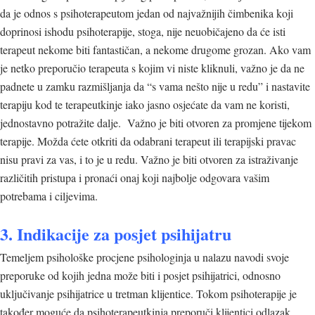
da je odnos s psihoterapeutom jedan od najvažnijih čimbenika koji
doprinosi ishodu psihoterapije, stoga, nije neuobičajeno da će isti
terapeut nekome biti fantastičan, a nekome drugome grozan. Ako vam
je netko preporučio terapeuta s kojim vi niste kliknuli, važno je da ne
padnete u zamku razmišljanja da “s vama nešto nije u redu” i nastavite
terapiju kod te terapeutkinje iako jasno osjećate da vam ne koristi,
jednostavno potražite dalje. Važno je biti otvoren za promjene tijekom
terapije. Možda ćete otkriti da odabrani terapeut ili terapijski pravac
nisu pravi za vas, i to je u redu. Važno je biti otvoren za istraživanje
različitih pristupa i pronaći onaj koji najbolje odgovara vašim
potrebama i ciljevima.
3. Indikacije za posjet psihijatru
Temeljem psihološke procjene psihologinja u nalazu navodi svoje
preporuke od kojih jedna može biti i posjet psihijatrici, odnosno
uključivanje psihijatrice u tretman klijentice. Tokom psihoterapije je
također moguće da psihoterapeutkinja preporuči klijentici odlazak