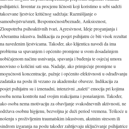
psihijatrici. Inventar za procjenu ličnosti koji koristimo u sebi sadrži
takozvane ljestvice kritičnog sadržaja: Razmišljanje o
samoubojstvu/smrti, Bespomoćnost/beznađe, Anksioznost,
Zloupotreba psihoaktivnih tvari, Agresivnost, Ideje proganjanja i
Aberantna iskustva. Indikacija za posjet psihijatru će biti visok rezultat
na navedenim ljestvicama. Također, ako klijentica navodi da ima
problema sa spavanjem i općenito promjene u svom dosadašnjem
uobičajenom načinu usnivanja, spavanja i buđenja te osjećaj umora
neovisno o količini sati sna. Nadalje, ako primjećuje promjene u
mogućnosti koncentracije, pažnje i općenito efektivnosti u odrađivanju
zadataka na poslu ili vezano za akademske obaveze. Indikacija za
posjet psihijatru su i iznenadni, intenzivni „naleti“ emocija pri kojima
osoba nema kontrolu nad svojim reakcijama i ponašanjem. Također,
ako osoba nema motivaciju za obavljanje svakodnevnih aktivnosti, ne
održava osobnu higijenu, bezvoljna je duži period vremena. Teškoće u
nošenju s proživljenim traumatskim iskustvom, akutnim stresom ili
sindrom izgaranja na poslu također zahtijevaju uključivanje psihijatrice