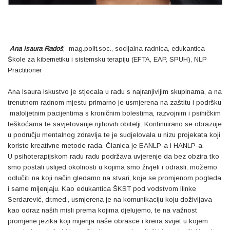
Ana Isaura Radoš
, mag.polit.soc., socijalna radnica, edukantica
Škole za kibernetiku i sistemsku terapiju (EFTA, EAP, SPUH), NLP
Practitioner
Ana Isaura iskustvo je stjecala u radu s najranjivijim skupinama, a na
trenutnom radnom mjestu primarno je usmjerena na zaštitu i podršku
maloljetnim pacijentima s kroničnim bolestima, razvojnim i psihičkim
teškoćama te savjetovanje njihovih obitelji.
Kontinuirano se obrazuje
u području mentalnog zdravlja te je sudjelovala u nizu projekata koji
koriste kreativne metode rada.
Članica je EANLP-a i HANLP-a.
U psihoterapijskom radu radu podržava uvjerenje da bez obzira tko
smo postali uslijed okolnosti u kojima smo živjeli i odrasli, možemo
odlučiti na koji način gledamo na stvari, koje se promjenom pogleda
i same mijenjaju.
Kao edukantica ŠKST pod vodstvom Ilinke
Serdarević, dr.med., usmjerena je na komunikaciju koju doživljava
kao odraz naših misli prema kojima djelujemo, te na važnost
promjene jezika koji mijenja naše obrasce i kreira svijet u kojem