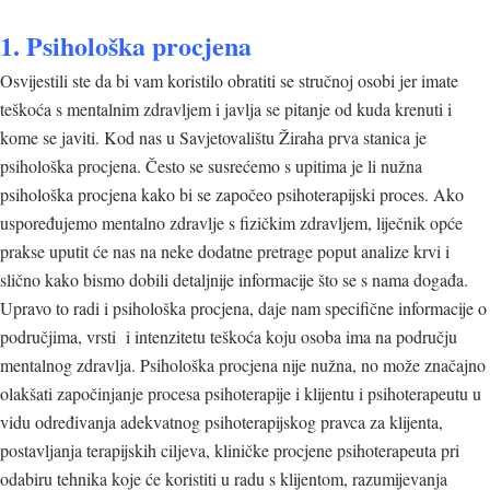
1. Psihološka procjena
Osvijestili ste da bi vam koristilo obratiti se stručnoj osobi jer imate
teškoća s mentalnim zdravljem i javlja se pitanje od kuda krenuti i
kome se javiti. Kod nas u Savjetovalištu Žiraha prva stanica je
psihološka procjena
. Često se susrećemo s upitima je li nužna
psihološka procjena kako bi se započeo psihoterapijski proces. Ako
uspoređujemo mentalno zdravlje s fizičkim zdravljem, liječnik opće
prakse uputit će nas na neke dodatne pretrage poput analize krvi i
slično kako bismo dobili detaljnije informacije što se s nama događa.
Upravo to radi i psihološka procjena, daje nam specifične informacije o
područjima, vrsti i intenzitetu teškoća koju osoba ima na području
mentalnog zdravlja. Psihološka procjena nije nužna, no može značajno
olakšati započinjanje procesa psihoterapije i klijentu i psihoterapeutu u
vidu određivanja adekvatnog psihoterapijskog pravca za klijenta,
postavljanja terapijskih ciljeva, kliničke procjene psihoterapeuta pri
odabiru tehnika koje će koristiti u radu s klijentom, razumijevanja