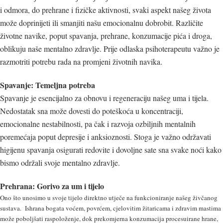
i odmora, do prehrane i fizičke aktivnosti, svaki aspekt našeg života
može doprinijeti ili smanjiti našu emocionalnu dobrobit. Različite
životne navike, poput spavanja, prehrane, konzumacije pića i droga,
oblikuju naše mentalno zdravlje. Prije odlaska psihoterapeutu važno je
razmotriti potrebu rada na promjeni životnih navika.
Spavanje: Temeljna potreba
Spavanje je esencijalno za obnovu i regeneraciju našeg uma i tijela.
Nedostatak sna može dovesti do poteškoća u koncentraciji,
emocionalne nestabilnosti, pa čak i razvoja ozbiljnih mentalnih
poremećaja poput depresije i anksioznosti. Stoga je važno održavati
higijenu spavanja osigurati redovite i dovoljne sate sna svake noći kako
bismo održali svoje mentalno zdravlje.
Prehrana: Gorivo za um i tijelo
Ono što unosimo u svoje tijelo direktno utječe na funkcioniranje našeg živčanog
sustava. Ishrana bogata voćem, povrćem, cjelovitim žitaricama i zdravim mastima
može poboljšati raspoloženje, dok prekomjerna konzumacija procesuirane hrane,