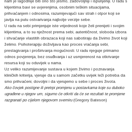
nam je lagodnije biti ono što jesmo, zadovoljniji i ispunjeniji.
U radu s
klijentima bavi se uvjerenjima, osobnim teškim situacijama,
prihvaćanjem i odnosima, razumijevajući sav strah i otpor koji se
javlja na putu ostvarivanja najbolje verzije sebe.
U radu na sebi primjenjuje iste vrijednosti koje želi prenijeti i svojim
klijentima, a to su nježnost prema sebi, autentičnost, sloboda izbora
i shvaćanje vlastitih obrazaca koji nas sabotiraju da živimo život koji
želimo.
Psihoterapiju doživljava kao proces vraćanja sebi,
preslagivanja i proširivanja mogućnosti.
U radu njeguje primarno
odnos povjerenja, bez osuđivanja i uz usmjerenost na otkrivanje
resursa koji su oduvijek u nama.
Uz veliko razumijevanje sustava u kojem živimo i poznavanja
kliničkih kriterija, vjeruje da u samom začetku uvijek leži potreba da
smo prihvaćeni, dovoljni i da vjerujemo u sebe i proces života.
Ako čovjek postigne ili pretrpi promjenu u postavkama koje su duboko
ugrađene u njegov um, sigurno će otkriti da će se rezultati te promjene
razgranati po cijelom njegovom svemiru
(Gregory Bateson)