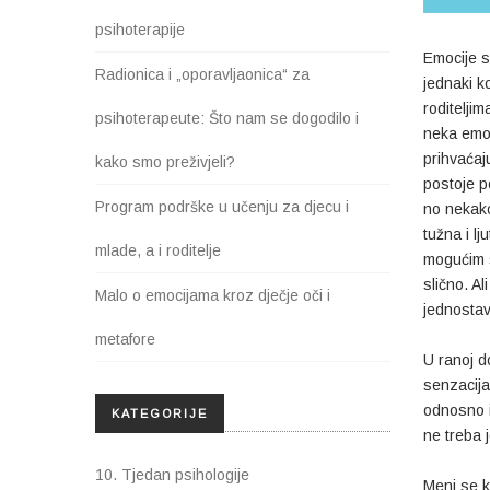
psihoterapije
Emocije s
Radionica i „oporavljaonica“ za
jednaki k
roditelji
psihoterapeute: Što nam se dogodilo i
neka emoc
prihvaćaj
kako smo preživjeli?
postoje p
Program podrške u učenju za djecu i
no nekako
tužna i l
mlade, a i roditelje
mogućim s
slično. A
Malo o emocijama kroz dječje oči i
jednostav
metafore
U ranoj d
senzacija
odnosno i
KATEGORIJE
ne treba j
10. Tjedan psihologije
Meni se k