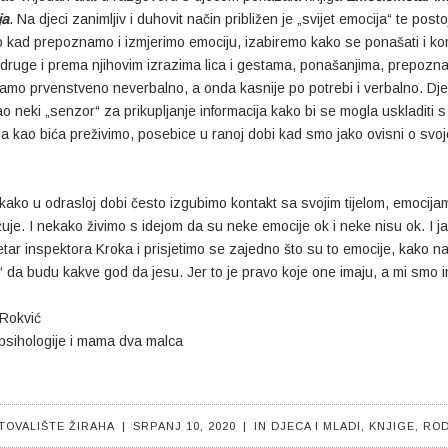
ja
. Na djeci zanimljiv i duhovit način približen je „svijet emocija“ te posto
o kad prepoznamo i izmjerimo emociju, izabiremo kako se ponašati i ko
druge i prema njihovim izrazima lica i gestama, ponašanjima, prepoznaj
amo prvenstveno neverbalno, a onda kasnije po potrebi i verbalno. Dje
kao neki „senzor“ za prikupljanje informacija kako bi se mogla uskladiti
 kao bića preživimo, posebice u ranoj dobi kad smo jako ovisni o svojo
kako u odrasloj dobi često izgubimo kontakt sa svojim tijelom, emocijam
uje. I nekako živimo s idejom da su neke emocije ok i neke nisu ok. I j
ar inspektora Kroka i prisjetimo se zajedno što su to emocije, kako nasta
“ da budu kakve god da jesu. Jer to je pravo koje one imaju, a mi smo i
Rokvić
psihologije i mama dva malca
TOVALIŠTE ŽIRAHA
|
SRPANJ 10, 2020
|
IN
DJECA I MLADI
,
KNJIGE
,
ROD