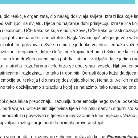
u dio reakcije organizma, dio našeg doživljaja svijeta. Izrazi lica koje 
od svih ljudi na svijetu. Djeca od najranije dobi primjećuju izraze lica 
ma i okolinom. UČE kako se koja emocija zove, UČE kako odrasli doživlja
ija prihvaćena od strane okoline. Naglašavam riječ uče jer je vrlo važno 
u ih ili ih ne prihvaćaju. Sve su emocije jednako vrijedne, jednako važne
ozitivne i negativne, dobre i loše, one kojima trebamo težiti i one koje
 smo kao društvo putem malo pobrkali stvari i zaključili da je jedino rad
juta, u strahu, razočarana i vrlo brzo se opet smiju, vesele. Njihove emo
itnicama i razlozima. I to tako i treba biti. Odrasli često kažu da djeca
li emocije su reakcija i dio našeg doživljaja okoline. Nema tu „velikih r
no tako doživljavamo situaciju u kojoj se nalazimo, tako tumačimo ono š
obi djeca lakše prepoznaju i razumiju tuđe emocije nego svoje, posebice 
, podražaja u određenim dijelovima tijela i oni nisu sasvim sigurni što 
menovati ih i povezivati s tjelesnim senzacijama koje osjećaju. Važno je 
oj valjani razlog i argument da bi imala pravo postojati.
ao vrijedan alat u razgovoru s djecom pokazala knjiga
Emociometar in