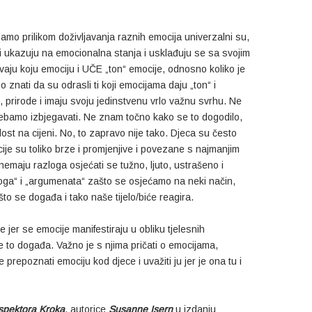
imamo prilikom doživljavanja raznih emocija univerzalni su,
koji ukazuju na emocionalna stanja i usklađuju se sa svojim
vaju koju emociju i UČE „ton“ emocije, odnosno koliko je
znati da su odrasli ti koji emocijama daju „ton“ i
, prirode i imaju svoju jedinstvenu vrlo važnu svrhu. Ne
 trebamo izbjegavati. Ne znam točno kako se to dogodilo,
ost na cijeni. No, to zapravo nije tako. Djeca su često
cije su toliko brze i promjenjive i povezane s najmanjim
 nemaju razloga osjećati se tužno, ljuto, ustrašeno i
azloga“ i „argumenata“ zašto se osjećamo na neki način,
to se događa i tako naše tijelo/biće reagira.
jer se emocije manifestiraju u obliku tjelesnih
se to događa. Važno je s njima pričati o emocijama,
prepoznati emociju kod djece i uvažiti ju jer je ona tu i
spektora Kroka
, autorice
Susanne Isern
u izdanju