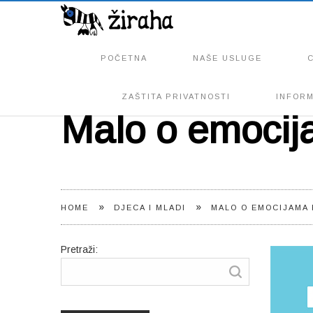
POČETNA
NAŠE USLUGE
ZAŠTITA PRIVATNOSTI
INFORM
Malo o emocija
»
»
HOME
DJECA I MLADI
MALO O EMOCIJAMA 
Pretraži: