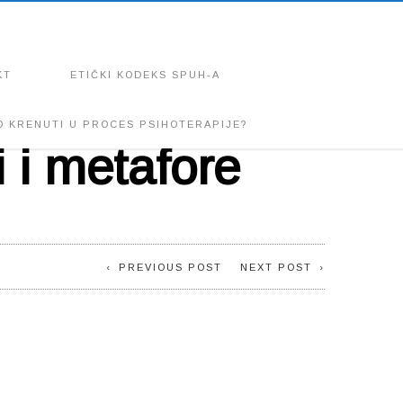
KT
ETIČKI KODEKS SPUH-A
O KRENUTI U PROCES PSIHOTERAPIJE?
 i metafore
PREVIOUS POST
NEXT POST