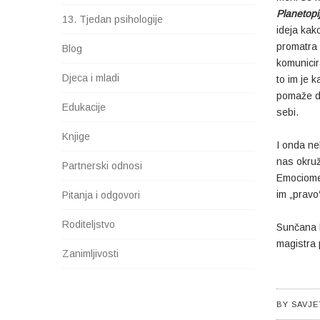
Planetopi
13. Tjedan psihologije
ideja kak
promatra 
Blog
komunicir
Djeca i mladi
to im je 
pomaže da
Edukacije
sebi.
Knjige
I onda ne
nas okruž
Partnerski odnosi
Emociomet
im „pravo
Pitanja i odgovori
Roditeljstvo
Sunčana 
magistra 
Zanimljivosti
BY
SAVJE