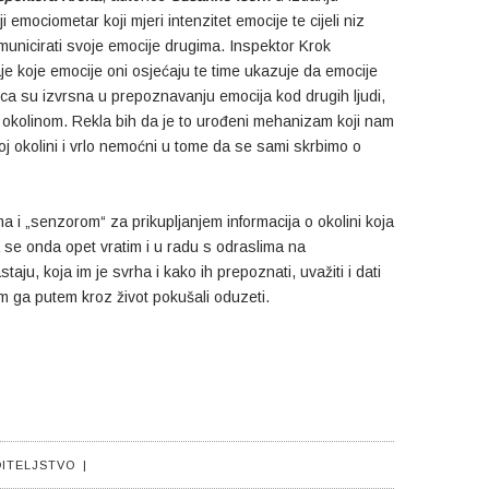
ji emociometar koji mjeri intenzitet emocije te cijeli niz
municirati svoje emocije drugima. Inspektor Krok
e koje emocije oni osjećaju te time ukazuje da emocije
ca su izvrsna u prepoznavanju emocija kod drugih ljudi,
 s okolinom. Rekla bih da je to urođeni mehanizam koji nam
j okolini i vrlo nemoćni u tome da se sami skrbimo o
a i „senzorom“ za prikupljanjem informacija o okolini koja
a se onda opet vratim i u radu s odraslima na
ju, koja im je svrha i kako ih prepoznati, uvažiti i dati
m ga putem kroz život pokušali oduzeti.
ITELJSTVO
|